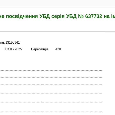
е посвідчення УБД серія УБД № 637732 на і
ня:
13190941
03.05.2025
Переглядів:
420