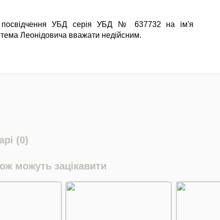
 посвідчення УБД серія УБД № 637732 на ім'я
тема Леонідовича вважати недійсним.
рі (0)
кож можуть зацікавити