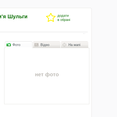
м'я Шульги
додати
в обрані
Фото
Відео
На мапі
нет фото