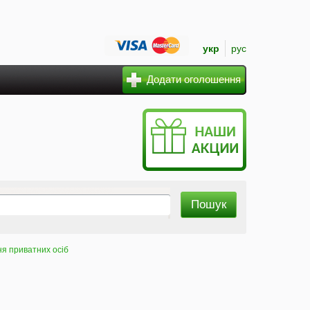
укр
рус
Додати оголошення
я приватних осіб