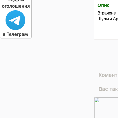
Опис
Втрачене
Шульги Ар
Комента
Вас та