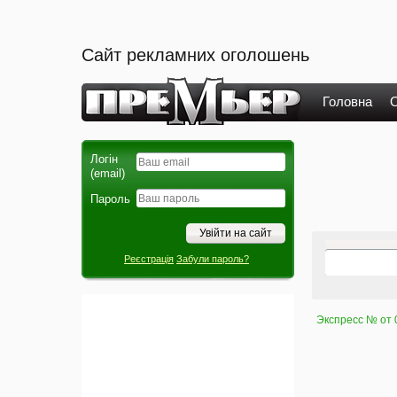
Сайт рекламних оголошень
Головна
О
Логін
(email)
Пароль
Реєстрація
Забули пароль?
Экспресс № от 