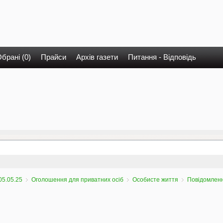
брані (0)
Прайси
Архів газети
Питання - Відповідь
05.05.25
Оголошення для приватних осіб
Особисте життя
Повідомленн