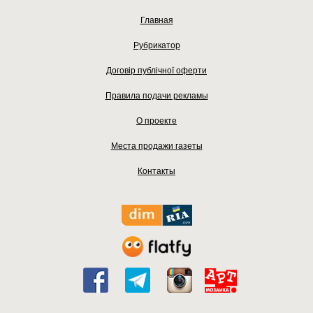
Главная
Рубрикатор
Договір публічної оферти
Правила подачи рекламы
О проекте
Места продажи газеты
Контакты