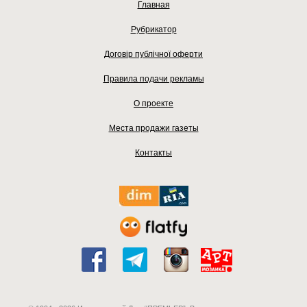
Главная
Рубрикатор
Договір публічної оферти
Правила подачи рекламы
О проекте
Места продажи газеты
Контакты