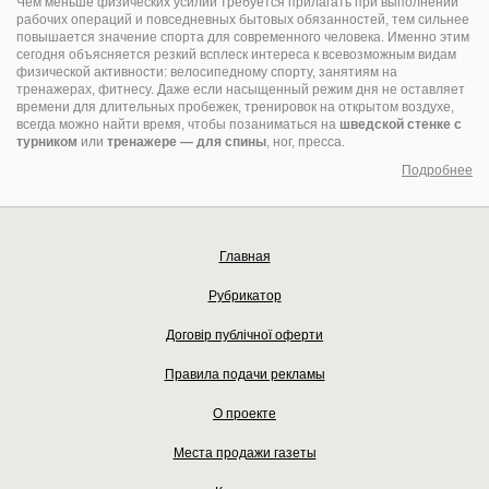
Чем меньше физических усилий требуется прилагать при выполнении
рабочих операций и повседневных бытовых обязанностей, тем сильнее
повышается значение спорта для современного человека. Именно этим
сегодня объясняется резкий всплеск интереса к всевозможным видам
физической активности: велосипедному спорту, занятиям на
тренажерах, фитнесу. Даже если насыщенный режим дня не оставляет
времени для длительных пробежек, тренировок на открытом воздухе,
всегда можно найти время, чтобы позаниматься на
шведской стенке с
турником
или
тренажере — для спины
, ног, пресса.
Подробнее
Главная
Рубрикатор
Договір публічної оферти
Правила подачи рекламы
О проекте
Места продажи газеты