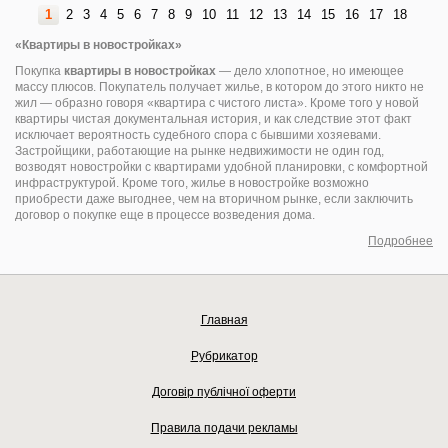
1
2
3
4
5
6
7
8
9
10
11
12
13
14
15
16
17
18
«Квартиры в новостройках»
Покупка
квартиры в новостройках
— дело хлопотное, но имеющее
массу плюсов. Покупатель получает жилье, в котором до этого никто не
жил — образно говоря «квартира с чистого листа». Кроме того у новой
квартиры чистая документальная история, и как следствие этот факт
исключает вероятность судебного спора с бывшими хозяевами.
Застройщики, работающие на рынке недвижимости не один год,
возводят новостройки с квартирами удобной планировки, с комфортной
инфраструктурой. Кроме того, жилье в новостройке возможно
приобрести даже выгоднее, чем на вторичном рынке, если заключить
договор о покупке еще в процессе возведения дома.
Подробнее
Главная
Рубрикатор
Договір публічної оферти
Правила подачи рекламы