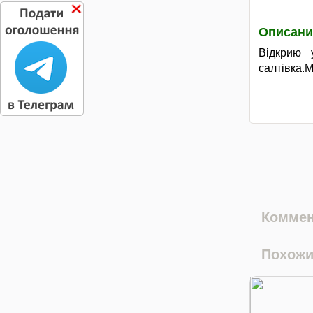
Описани
Відкрию 
салтівка.
Коммен
Похожи