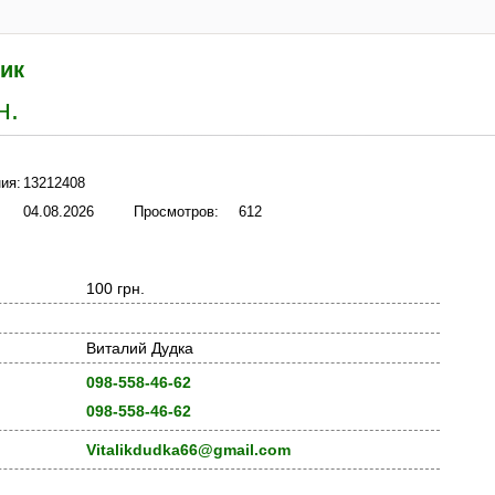
ник
н.
ия:
13212408
04.08.2026
Просмотров:
612
100 грн.
Виталий Дудка
098-558-46-62
098-558-46-62
Vitalikdudka66@gmail.com