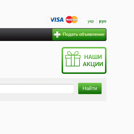
укр
рус
Подать объявление