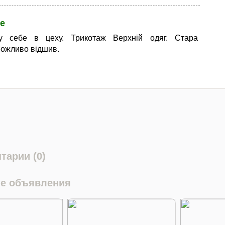
е
у себе в цеху. Трикотаж Верхній одяг. Стара
Можливо відшив.
тарии (0)
е объявления