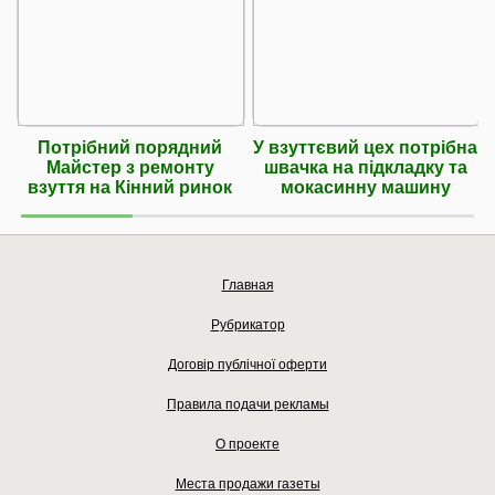
Потрібний порядний
У взуттєвий цех потрібна
Майстер з ремонту
швачка на підкладку та
взуття на Кінний ринок
мокасинну машину
Главная
Рубрикатор
Договір публічної оферти
Правила подачи рекламы
О проекте
Места продажи газеты