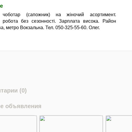
е
 чоботар (сапожник) на жіночий асортимент.
 робота без сезонності. Зарплата висока. Район
, метро Вокзальна. Тел. 050-325-55-60. Олег.
тарии (0)
е объявления