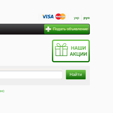
укр
рус
Подать объявление
ее)