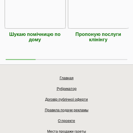
Шукаю помічницю по
Пропоную послуги
дому
клінінгу
Главная
Рубрикатор
Договір публічної оферти
Правила подачи рекламы
О проекте
Места продажи газеты