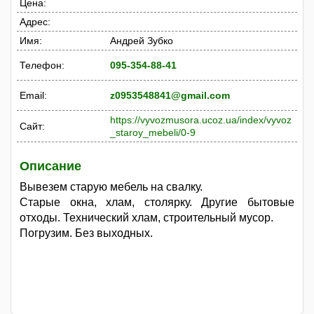
Цена:
Адрес:
Имя:
Андрей Зубко
Телефон:
095-354-88-41
Email:
z0953548841@gmail.com
https://vyvozmusora.ucoz.ua/index/vyvoz
Сайт:
_staroy_mebeli/0-9
Описание
Вывезем старую мебель на свалку.
Старые окна, хлам, столярку. Другие бытовые
отходы. Технический хлам, строительный мусор.
Погрузим. Без выходных.