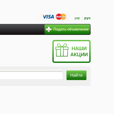
укр
рус
Подать объявление