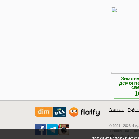
Землян
демонта
св
1
Главная
Рубри
© 1994 - 2026 Изд
законодательством
обязательна.
Этот сайт использует ф