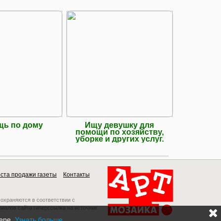
ь по дому
Ищу девушку для
Вывоз ст
помощи по хозяйству,
с
уборке и других услуг.
ста продажи газеты
Контакты
 охраняются в соответствии с
риалов сайта гиперссылка на источник
зере.
Узнать больше
.