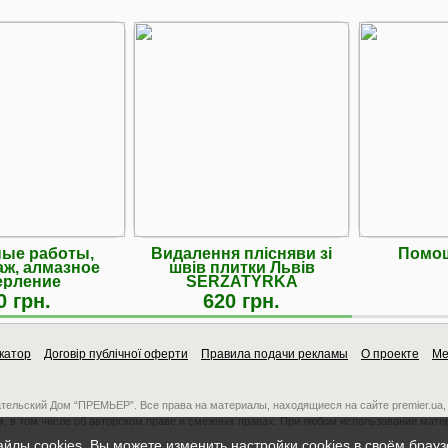
ые работы,
Видалення плісняви зі
Помощ
ж, алмазное
швів плитки Львів
ерление
SERZATYRKA
0 грн.
620 грн.
катор
Договір публічної оферти
Правила подачи рекламы
О проекте
Ме
ательский Дом “ПРЕМЬЕР”. Все права на материалы, находящиеся на сайте premier.ua,
, в том числе об авторском праве и смежных правах. При любом использовании мате
айлы cookies. Вы можете изменить настройки cookies в своём брау