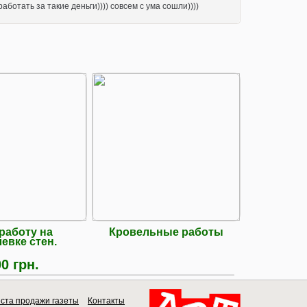
ботать за такие деньги)))) совсем с ума сошли))))
работу на
Кровельные работы
Будіве
евке стен.
0 грн.
ста продажи газеты
Контакты