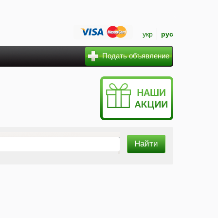
укр
рус
Подать объявление