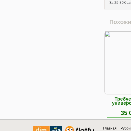
За 25-30К са
Похожи
Требуе
универс
35 
Главная
Рубри