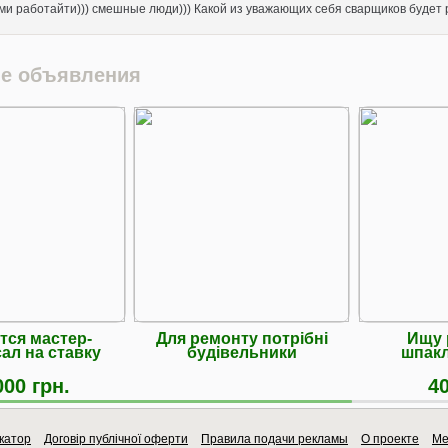
ми работайти))) смешные люди))) Какой из уважающих себя сварщиков будет ра
е объявления
тся мастер-
Для ремонту потрібні
Ищу 
ал на ставку
будівельники
шпакл
000 грн.
40
катор
Договір публічної оферти
Правила подачи рекламы
О проекте
Ме