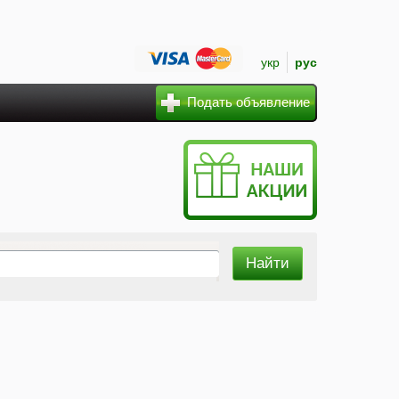
укр
рус
Подать объявление