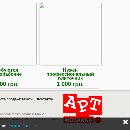
ебуются
Нужен
Требуют
орабочие
профессиональный
ремонт
плиточник
00 грн.
1 000 грн.
40 
ста продажи газеты
Контакты
 охраняются в соответствии с
риалов сайта гиперссылка на источник
зере.
Узнать больше
.