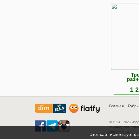
Тр
разн
1 2
Главная
Рубри
© 1994 - 2026 Изд
законодательством
обязательна.
Этот сайт использует ф