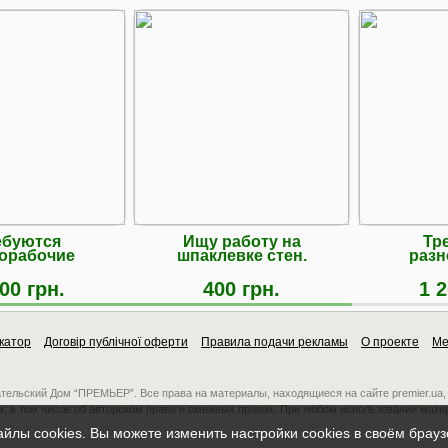
ебуются
Ищу работу на
Тр
орабочие
шпаклевке стен.
разн
00 грн.
400 грн.
1 2
катор
Договір публічної оферти
Правила подачи рекламы
О проекте
Ме
ательский Дом “ПРЕМЬЕР”. Все права на материалы, находящиеся на сайте premier.ua,
, в том числе об авторском праве и смежных правах. При любом использовании мате
айлы cookies. Вы можете изменить настройки cookies в своём брау