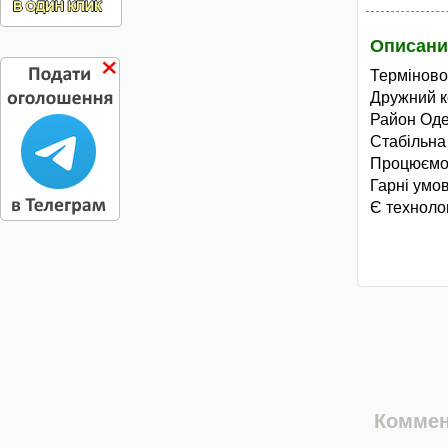
Описани
Терміново
Дружний к
Район Оде
Стабільна
Процюємо 
Гарні умо
Є техноло
Коммен