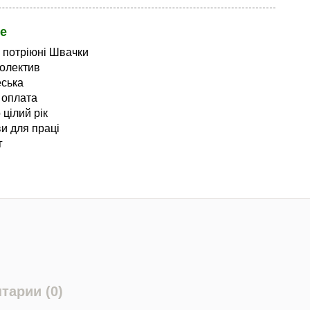
е
 потріюні Швачки
олектив
ська
 оплата
цілий рік
ви для праці
г
тарии (0)