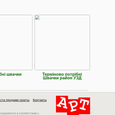
бні швачки
Терміново потрібні
СРОЧНО
Швачки район УЗД
30 
ста продажи газеты
Контакты
 охраняются в соответствии с