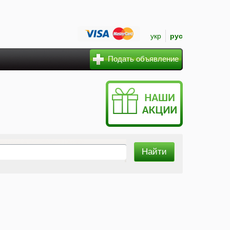
укр
рус
Подать объявление