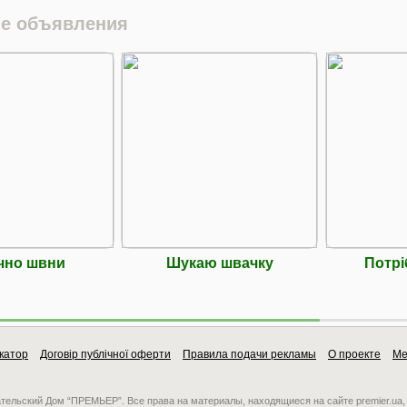
е объявления
чно швни
Шукаю швачку
Потрі
катор
Договір публічної оферти
Правила подачи рекламы
О проекте
Ме
ательский Дом “ПРЕМЬЕР”. Все права на материалы, находящиеся на сайте premier.ua,