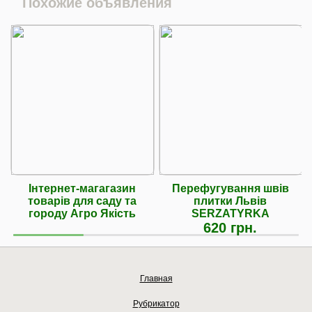
Похожие объявления
Інтернет-магагазин
Перефугування швів
товарів для саду та
плитки Львів
городу Агро Якість
SERZATYRKA
620 грн.
Главная
Рубрикатор