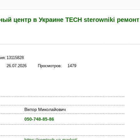
ный центр в Украине TECH sterowniki ремонт
ия:
13115828
26.07.2026
Просмотров:
1479
Віктор Миколайович
050-748-85-86
https://comtech.ua.market/