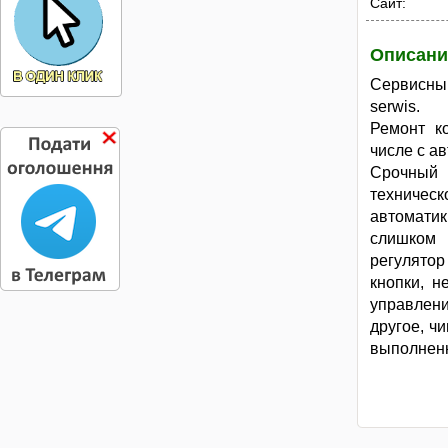
Сайт:
Описани
Сервисны
serwis.
Ремонт к
числе с а
Срочный 
техничес
автомати
слишком 
регулятор
кнопки, н
управлен
другое, ч
выполнен