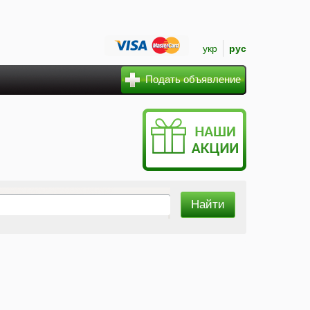
укр
рус
Подать объявление