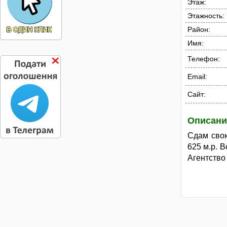
Этаж:
Этажность:
Район:
Имя:
Телефон:
Email:
Сайт:
Описани
Сдам свою
625 м.р. 
Агентство