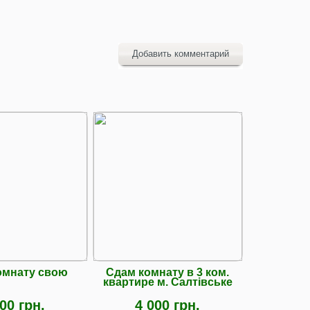
Добавить комментарий
омнату свою
Сдам комнату в 3 ком.
Здам 
квартире м. Салтiвське
Гвардійц
39а.
00 грн.
4 000 грн.
3 0