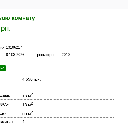
вою комнату
грн.
ия:
13106217
07.03.2026
Просмотров:
2010
чно
4 550 грн.
2
щадь:
18
м
2
щадь:
18
м
2
хни:
09
м
 комнат:
4