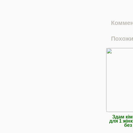
Коммен
Похожи
Здам кімн
для 1 жін
без