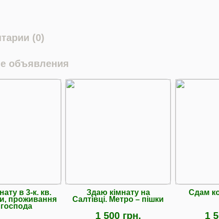
тарии (0)
е объявления
ату в 3-к. кв.
Здаю кімнату на
Сдам к
ки, проживання
Салтівці. Метро – пішки
 господа
1 500 грн.
1 5