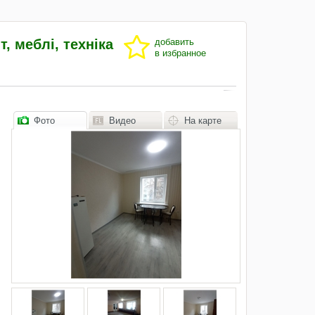
, меблі, техніка
добавить
в избранное
Фото
Видео
На карте