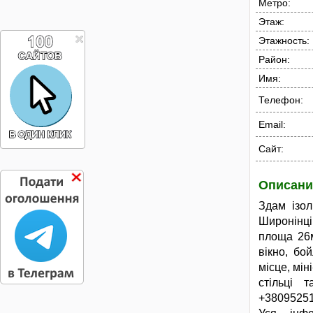
Метро:
Этаж:
Этажность:
Район:
Имя:
Телефон:
Email:
Сайт:
Описани
Здам ізол
Широнінці
площа 26м
вікно, бо
місце, мін
стільці 
+38095251