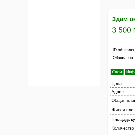
Здам ок
3 500 
ID объявлен
Обновлено:
Сдам
Инф
Цена:
Адрес:
Общая пло
Жилая пло
Площадь ку
Количество