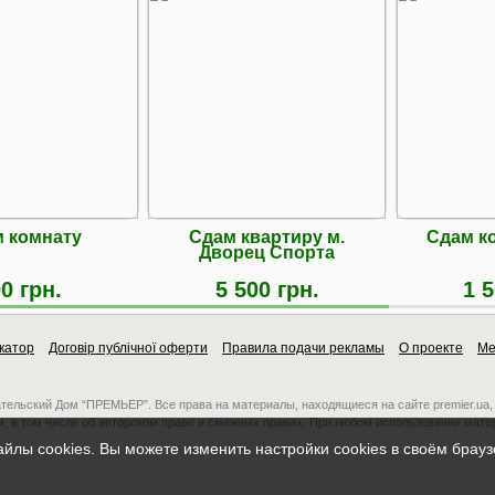
 комнату
Сдам квартиру м.
Сдам к
Дворец Спорта
0 грн.
5 500 грн.
1 5
катор
Договір публічної оферти
Правила подачи рекламы
О проекте
Ме
ательский Дом “ПРЕМЬЕР”. Все права на материалы, находящиеся на сайте premier.ua,
, в том числе об авторском праве и смежных правах. При любом использовании мате
айлы cookies. Вы можете изменить настройки cookies в своём брау