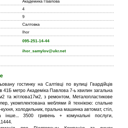
Академика Павлова
4
9
Салтовка
Ihor
095-251-14-44
ihor_samylov@ukr.net
е
ьовану гостинку на Салтівці по вулиці Гвардійців
в 41Б метро Академіка Павлова 7-ь хвилин загальна
2 та жітлова17м2, з ремонтом, Металопластикове
йлер, укомплектована меблями й технікою: спальне
і-кухня, холодильник, пральна машинка автомат, стіл,
та інше... 3500 гривень + комунальні послуги,
1444.