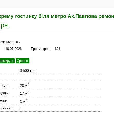
рему гостинку біля метро Ак.Павлова ремонт
грн.
ия:
13205206
10.07.2026
Просмотров:
621
ормирую
Срочно
3 500 грн.
2
щадь:
26
м
2
щадь:
17
м
2
хни:
3
м
 комнат:
1