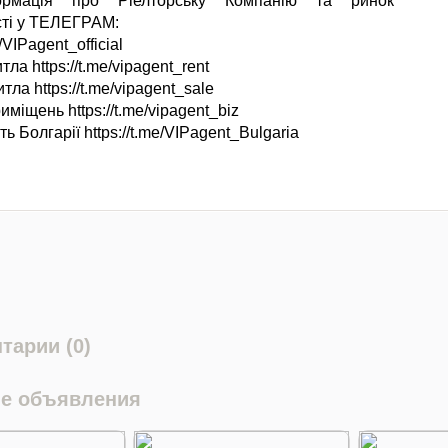
ормація про Ріелторську Компанію та ринок
ті у ТЕЛЕГРАМ:
e/VIPagent_official
ла https://t.me/vipagent_rent
ла https://t.me/vipagent_sale
міщень https://t.me/vipagent_biz
ь Болгарії https://t.me/VIPagent_Bulgaria
тарии (0)
е объявления