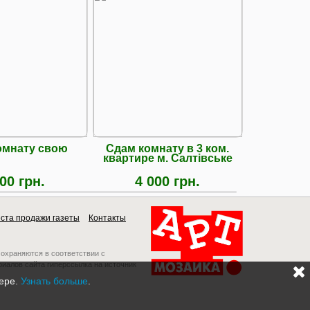
омнату свою
Сдам комнату в 3 ком.
Здаю 
квартире м. Салтiвське
Салтівці.
00 грн.
4 000 грн.
1 5
ста продажи газеты
Контакты
 охраняются в соответствии с
риалов сайта гиперссылка на источник
зере.
Узнать больше
.