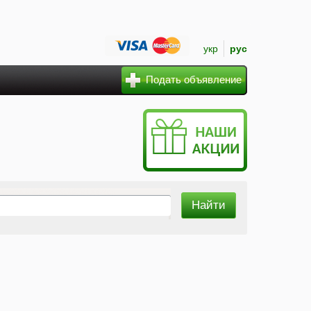
укр
рус
Подать объявление