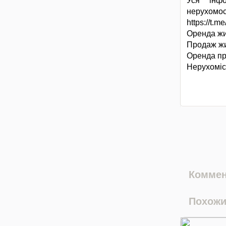
Уся інф
нерухомос
https://t.m
Оренда жит
Продаж жит
Оренда при
Нерухоміст
Коммен
Похожи