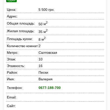
Цена:
5 500 грн.
Адрес:
2
Общая площадь:
50
м
2
Жилая площадь:
35
м
2
Площадь кухни:
8
м
Количество комнат:
2
Метро:
Салтовская
Этаж:
10
Этажность:
16
Район:
Пески
Имя:
Валерия
Телефон:
0677-188-700
Email:
Сайт: