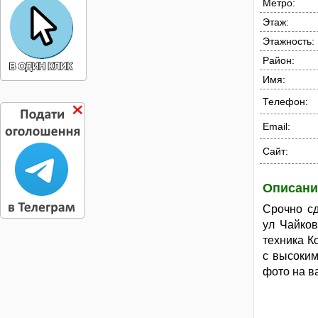
Метро:
Этаж:
Этажность:
Район:
Имя:
Телефон:
Email:
Сайт:
Описани
Срочно сд
ул Чайко
техника К
с высоким
фото на в