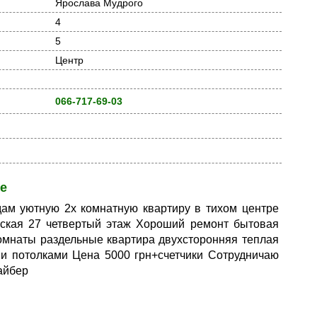
Ярослава Мудрого
4
5
Центр
066-717-69-03
е
ам уютную 2х комнатную квартиру в тихом центре
вская 27 четвертый этаж Хороший ремонт бытовая
омнаты раздельные квартира двухсторонняя теплая
и потолками Цена 5000 грн+счетчики Сотрудничаю
айбер