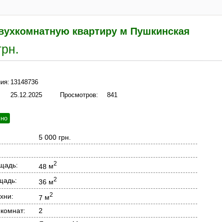
вухкомнатную квартиру м Пушкинская
грн.
ия:
13148736
25.12.2025
Просмотров:
841
чно
5 000 грн.
2
щадь:
48
м
2
щадь:
36
м
2
хни:
7
м
 комнат:
2