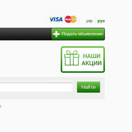
укр
рус
Подать объявление
е