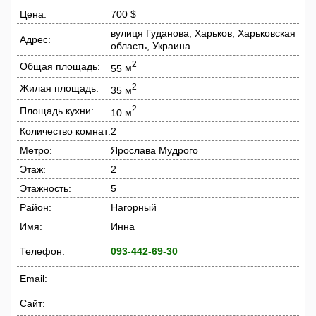
Цена:
700 $
вулиця Гуданова, Харьков, Харьковская
Адрес:
область, Украина
2
Общая площадь:
55
м
2
Жилая площадь:
35
м
2
Площадь кухни:
10
м
Количество комнат:
2
Метро:
Ярослава Мудрого
Этаж:
2
Этажность:
5
Район:
Нагорный
Имя:
Инна
Телефон:
093-442-69-30
Email:
Сайт: