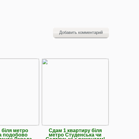
Добавить комментарий
 біля метро
Сдам 1 квартиру біля
Сдам 1к 
а подобово
метро Студенська чи
Мира1 м