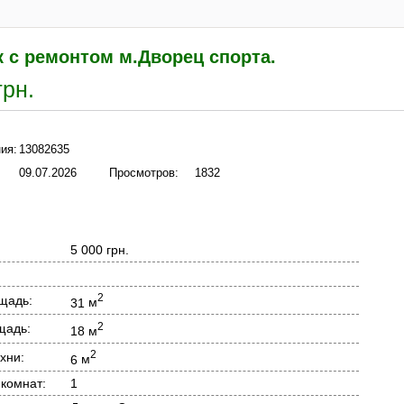
к с ремонтом м.Дворец спорта.
грн.
ия:
13082635
09.07.2026
Просмотров:
1832
5 000 грн.
2
щадь:
31
м
2
щадь:
18
м
2
хни:
6
м
 комнат:
1