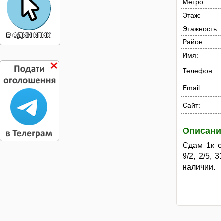
Метро:
Этаж:
Этажность:
Район:
Имя:
Телефон:
Email:
Сайт:
Описани
Сдам 1к с
9/2, 2/5,
наличии.