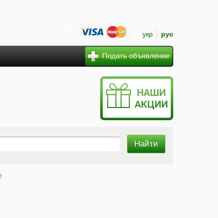
укр
рус
Подать объявление
е