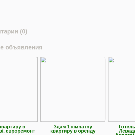
тарии (0)
е объявления
квартиру в
Здам 1 кімнатну
Готель
і, евроремонт
квартиру в оренду
Левад