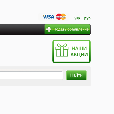
укр
рус
Подать объявление