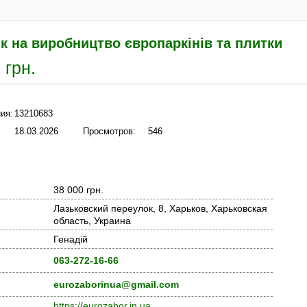
к на виробництво європаркінів та плитки
 грн.
ия:
13210683
18.03.2026
Просмотров:
546
38 000 грн.
Лазьковский переулок, 8, Харьков, Харьковская
область, Украина
Генадій
063-272-16-66
eurozaborinua@gmail.com
https://eurozabor.in.ua