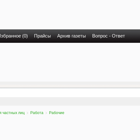
збранное (0)
Прайсы
Архив газеты
Вопрос - Ответ
я частных лиц
Работа
Рабочие