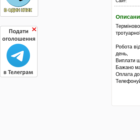
Сайт:
Описани
Терміново
тротуарної
Робота ві
день,
Виплати щ
Бажано ма
Оплата до
Телефонуй