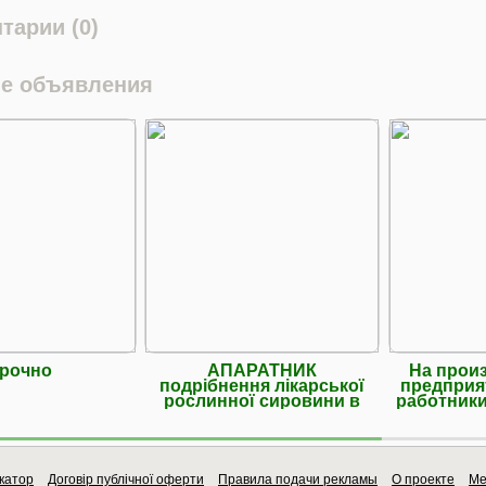
тарии (0)
е объявления
рочно
АПАРАТНИК
На прои
подрібнення лікарської
предприя
рослинної сировини в
работники
фарм.вир-во
катор
Договір публічної оферти
Правила подачи рекламы
О проекте
Ме