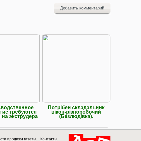
Добавить комментарий
зводственное
Потрібен складальник
Підсобн
тие требуются
вікон-різноробочий
монт
 на экструдера
(Безлюдівка).
ста продажи газеты
Контакты