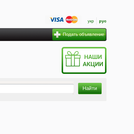
укр
рус
Подать объявление