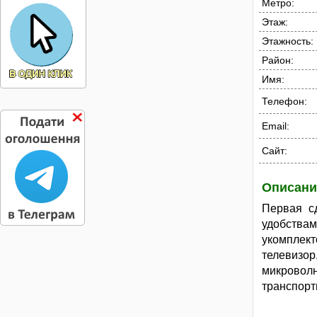
Метро:
Этаж:
Этажность:
Район:
Имя:
Телефон:
Email:
Сайт:
Описани
Первая с
удобства
укомплек
телевизо
микровол
транспорт