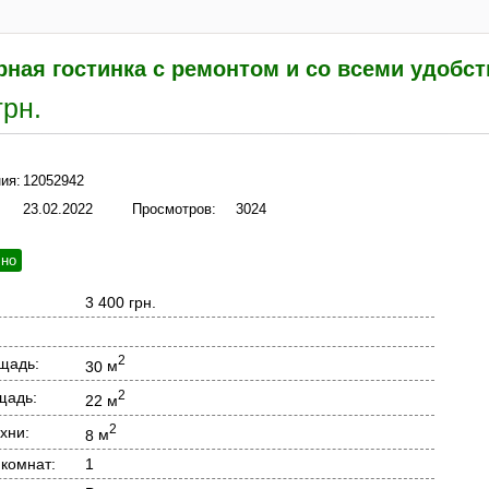
рная гостинка с ремонтом и со всеми удобс
грн.
ия:
12052942
23.02.2022
Просмотров:
3024
чно
3 400 грн.
2
щадь:
30
м
2
щадь:
22
м
2
хни:
8
м
 комнат:
1