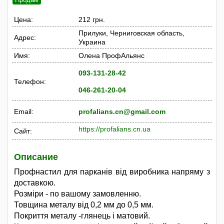
Цена:
212 грн.
Прилуки, Черниговская область,
Адрес:
Украина
Имя:
Олена ПрофАльянс
093-131-28-42
Телефон:
046-261-20-04
Email:
profalians.cn@gmail.com
https://profalians.cn.ua
Сайт:
Описание
Профнастил для парканів від виробника напряму з
доставкою.
Розміри - по вашому замовленню.
Товщина металу від 0,2 мм до 0,5 мм.
Покриття металу -глянець і матовий.