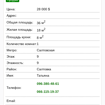
Цена:
28 000 $
Адрес:
2
Общая площадь:
36
м
2
Жилая площадь:
18
м
2
Площадь кухни:
8
м
Количество комнат:
1
Метро:
Салтовская
Этаж:
9
Этажность:
9
Район:
Салтовка
Имя:
Татьяна
096-380-48-61
Телефон:
066-115-19-37
Email: