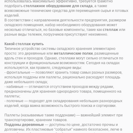
использовалась максимально эффективно, требуется грамотно
подобрать
стеллажное оборудование для склада
, а также
всевозможные технические средства для перемещения сырья и готовых
изделий.
В соответствии с направлением деятельности предприятия, размером
складского помещения, набор необходимого оборудования может
несколько отличаться, но базовые компоненты, такие как
стеллаж
или
разные виды тележек, погрузчиков присутствуют неизменно.
Какой стеллаж купить
Типичное устройство системы складского хранения элементарно
просто: это деревянные или
металлические полки
, размещенные
вдоль стен и проходов. Однако, стеллажи могут сильно отличаться по
конструкции и функциональным возможностям. Сегодня на складах
используются, как правило, следующие виды:
- фронтальные — позволяют хранить товар самых разных размеров,
используя поддоны или паллеты, рационально расходуют площадь
даже небольшого склада;
- набивные — отличаются отсутствием проходов между рядами,
предназначены для хранения однородного товара, помещенного на
паллеты;
- полочные — подходят для складирования небольших разнородных
изделий, когда важна возможность быстрого поиска и сортировки.
Паллеты (называемые также поддонами) — важнейший элемент при
транспортировке, хранении товаров.
Поддоны деревянные
— доступны по цене, достаточно прочны и
долговечны. Их пластиковые “собратья” намного безопаснее, легче в