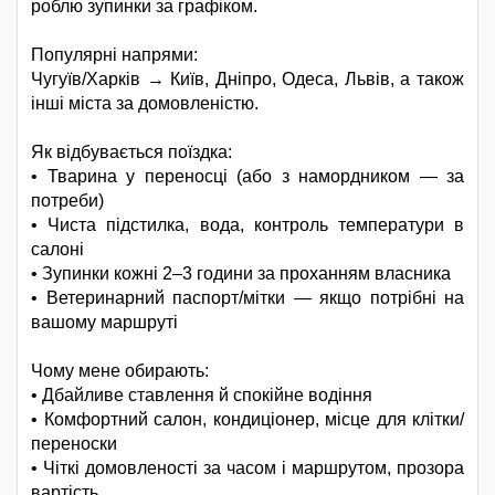
роблю зупинки за графіком.
Популярні напрями:
Чугуїв/Харків → Київ, Дніпро, Одеса, Львів, а також
інші міста за домовленістю.
Як відбувається поїздка:
• Тварина у переносці (або з намордником — за
потреби)
• Чиста підстилка, вода, контроль температури в
салоні
• Зупинки кожні 2–3 години за проханням власника
• Ветеринарний паспорт/мітки — якщо потрібні на
вашому маршруті
Чому мене обирають:
• Дбайливе ставлення й спокійне водіння
• Комфортний салон, кондиціонер, місце для клітки/
переноски
• Чіткі домовленості за часом і маршрутом, прозора
вартість