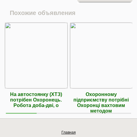
Похожие объявления
На автостоянку (ХТЗ)
Охоронному
потрібен Охоронець.
підприємству потрібні
Робота доба-дві, о
Охоронці вахтовим
методом
Главная