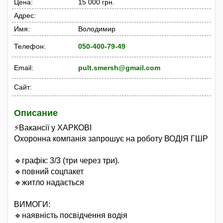
Цена:
15 000 грн.
Адрес:
Имя:
Володимир
Телефон:
050-400-79-49
Email:
pult.smersh@gmail.com
Сайт:
Описание
⚡️Вакансії у ХАРКОВІ
Охоронна компанія запрошує на роботу ВОДІЯ ГШР
🔹графік: 3/3 (три через три).
🔹повний соцпакет
🔹житло надається
ВИМОГИ:
🔹наявність посвідчення водія