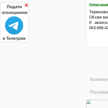
Описани
Терміново
Об'єми ве
Є аванси.
063-686-4
Коммен
Похожи