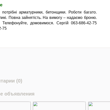
е
 потрібні арматурники, бетонщики. Роботи багато.
ликі. Повна зайнятість. На вимогу – надаємо броню.
 Телефонуйте, домовимося. Сергій 063-686-42-75
2-75
тарии (0)
е объявления