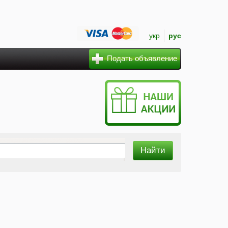
укр
рус
Подать объявление