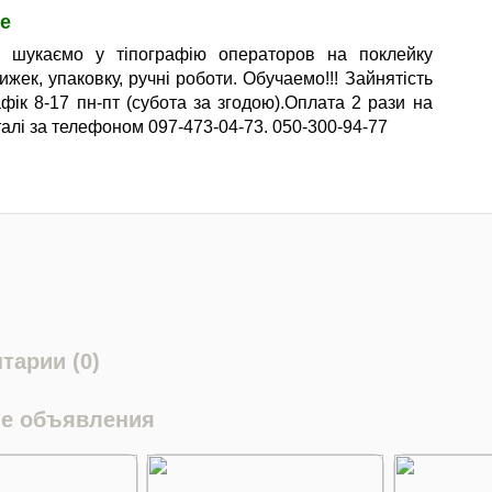
е
о шукаємо у тіпографію операторов на поклейку
ижек, упаковку, ручні роботи. Обучаемо!!! Зайнятість
афік 8-17 пн-пт (субота за згодою).Оплата 2 рази на
талі за телефоном 097-473-04-73. 050-300-94-77
тарии (0)
е объявления