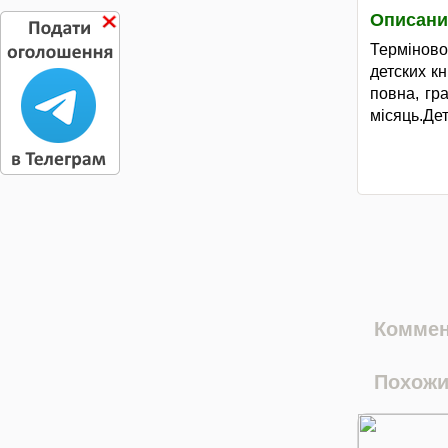
Описани
Термінов
детских кн
повна, гр
місяць.Де
Коммен
Похожи