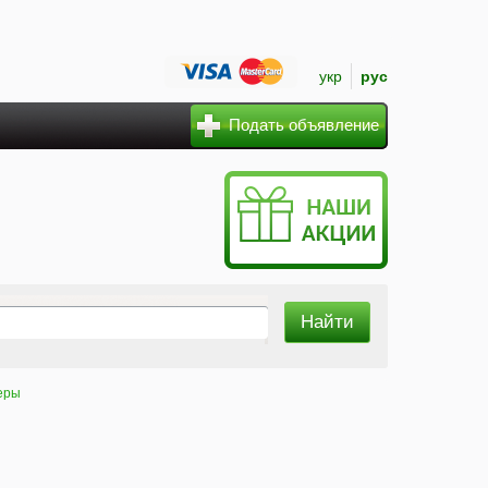
укр
рус
Подать объявление
еры