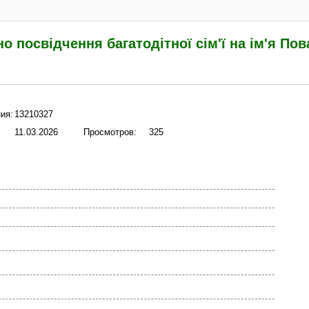
о посвідчення багатодітної сім'ї на ім'я По
ия:
13210327
11.03.2026
Просмотров:
325