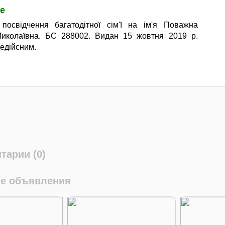
е
посвідчення багатодітної сім'ї на ім'я Поважна
Миколаївна. БС 288002. Видан 15 жовтня 2019 р.
едійсним.
тарии (0)
е объявления