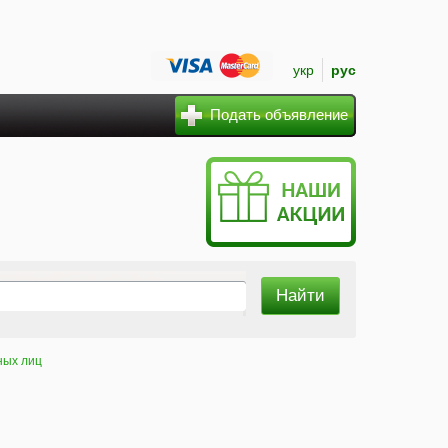
укр
рус
Подать объявление
ных лиц