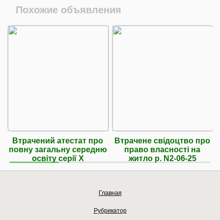
Похожие объявления
Втрачений атестат про
Втрачене свідоцтво про
повну загальну середню
право власності на
освіту серії Х
житло р. N2-06-25
Главная
Рубрикатор