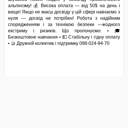
альпінізму! 💰 Висока оплата — від 50$ на день і
вище! Якщо не маєш досвіду у цій сфері навчаємо з
нуля — досвід не потрібен! Робота з надійним
спорядженням і за технікою безпеки —жодного
екстриму і ризиків. Що пропонуємо: • 🎓
Безкоштовне навчання • 💵 Стабільну і гідну оплату
• 🤝 Дружній колектив і підтримку 098-024-94-70