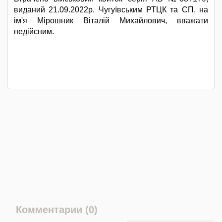
виданий 21.09.2022р. Чугуївським РТЦК та СП, на
ім'я Мірошник Віталій Михайлович, вважати
недійсним.
Комментарии (0)