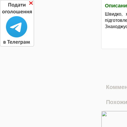
Описани
Швидко, я
підготовл
Знаходжус
Коммен
Похожи