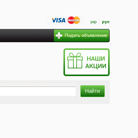
укр
рус
Подать объявление