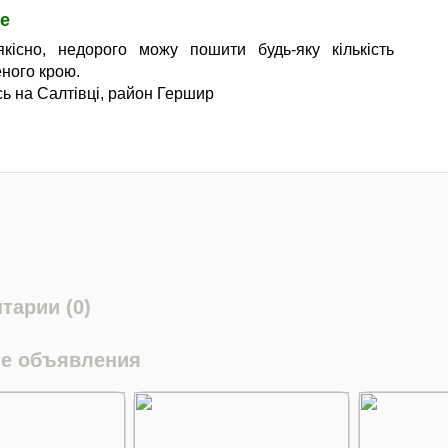
е
кісно, ​​недорого можу пошити будь-яку кількість
еного крою.
ь на Салтівці, район Гершир
тарии (0)
е объявления