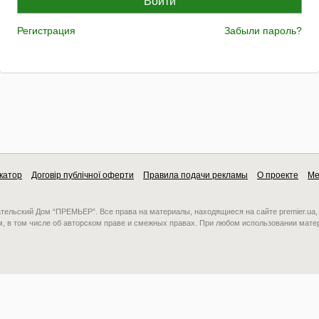
Регистрация
Забыли пароль?
катор
Договір публічної оферти
Правила подачи рекламы
О проекте
Ме
ательский Дом “ПРЕМЬЕР”. Все права на материалы, находящиеся на сайте premier.ua,
, в том числе об авторском праве и смежных правах. При любом использовании мате