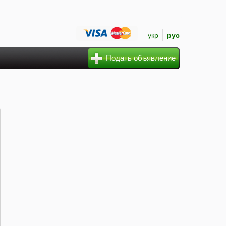
укр
рус
Подать объявление