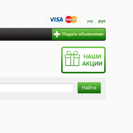
укр
рус
Подать объявление