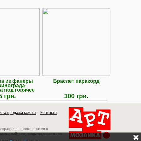
ка из фанеры
Браслет паракорд
Купл
винограда-
юбилейны
а под горячее
монеты У
5 грн.
300 грн.
ста продажи газеты
Контакты
 охраняются в соответствии с
риалов сайта гиперссылка на источник