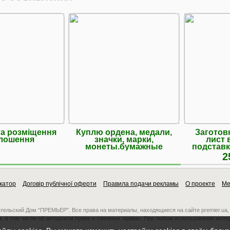
а розміщення
Куплю ордена, медали,
Заготов
лошення
значки, марки,
лист 
монеты.бумажные
подставк
деньги
2
катор
Договір публічної оферти
Правила подачи рекламы
О проекте
Ме
ательский Дом “ПРЕМЬЕР”. Все права на материалы, находящиеся на сайте premier.ua,
, в том числе об авторском праве и смежных правах. При любом использовании мате