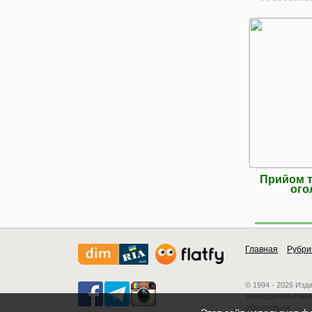
Прийом т
ого
Главная
Рубри
© 1994 - 2026 Изд
законодательством
обязательна.