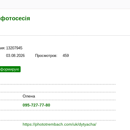
 фотосесія
ия:
13207945
03.08.2026
Просмотров:
459
нформирую
Олена
095-727-77-80
https://phototrembach.com/uk/dytyacha/