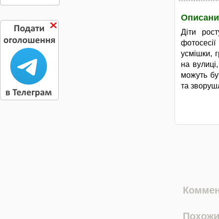
Описани
Діти рос
фотосесії
усмішки, 
на вулиці
можуть бу
та зворуш
Коммен
Похожи