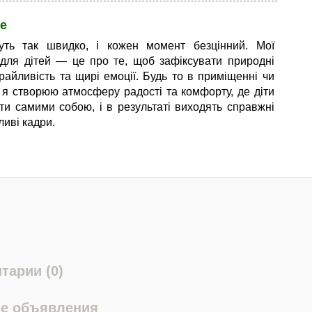
е
туть так швидко, і кожен момент безцінний. Мої
 для дітей — це про те, щоб зафіксувати природні
грайливість та щирі емоції. Будь то в приміщенні чи
, я створюю атмосферу радості та комфорту, де діти
ти самими собою, і в результаті виходять справжні
ливі кадри.
тарии (0)
е объявления