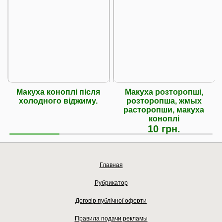
Макуха коноплі після
Макуха розторопшi,
холодного віджиму.
розторопша, жмых
расторопши, макуха
кoнoплі
10 грн.
Главная
Рубрикатор
Договір публічної оферти
Правила подачи рекламы