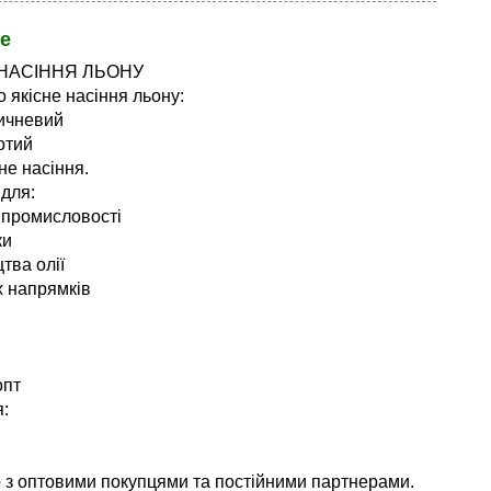
е
НАСІННЯ ЛЬОНУ
 якісне насіння льону:
ричневий
отий
не насіння.
 для:
ї промисловості
ки
тва олії
х напрямків
опт
:
з оптовими покупцями та постійними партнерами.