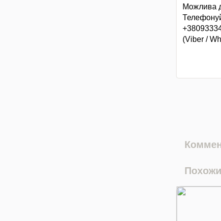
Можлива д
Телефонуй
+3809333
(Viber / W
Коммен
Похожи