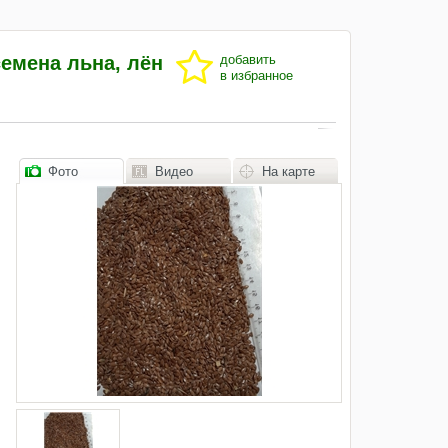
семена льна, лён
добавить
в избранное
Фото
Видео
На карте