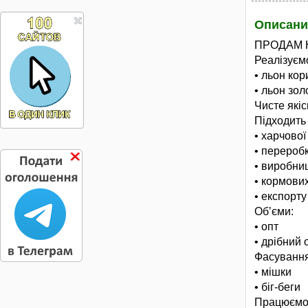
Описани
ПРОДАМ 
Реалізуємо
• льон ко
• льон зол
Чисте якіс
Підходить
• харчово
• перероб
• виробниц
• кормови
• експорту
Обʼєми:
• опт
• дрібний 
Фасування
• мішки
• біг-беги
Працюємо 