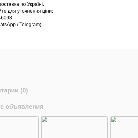
оставка по Україні.
те для уточнення ціни:
46098
hatsApp / Telegram)
тарии (0)
е объявления