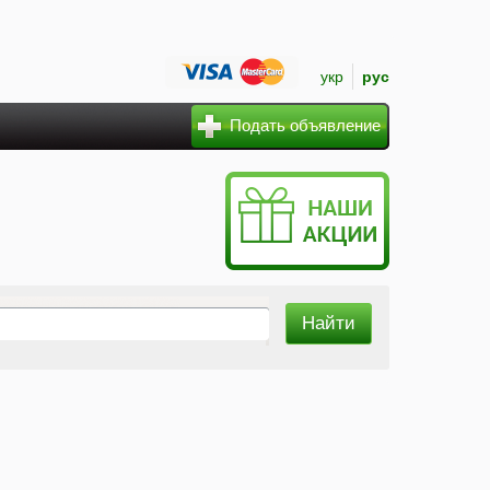
укр
рус
Подать объявление