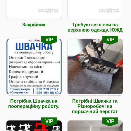
Закрійник
Требуются швеи на
верхнюю одежду. ЮЖД
VIP
VIP
Потрібна Швачка на
Потрібні Швачки та
поопераційну роботу.
Різноробочі на
порізачний верстат
VIP
VIP