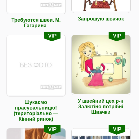
Запрошую швачок
Требуются швеи. М.
Гагарина.
VIP
VIP
У швейний цех р-н
Шукаємо
Залютіно потрібні
прасувальницю!
Швачки
(територіально —
Кінний ринок)
VIP
VIP