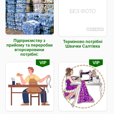
Підприємству з
Терміново потрібні
прийому та переробки
Швачки Салтівка
вторсировини
потрібні:
VIP
VIP