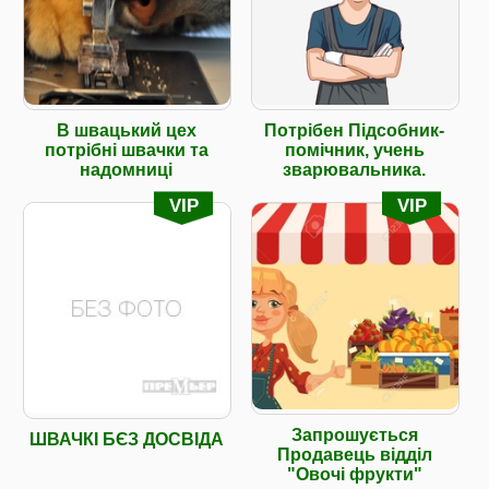
В швацький цех
Потрібен Підсобник-
потрібні швачки та
помічник, учень
надомниці
зварювальника.
VIP
VIP
Запрошується
ШВАЧКІ БЄЗ ДОСВІДА
Продавець відділ
"Овочі фрукти"