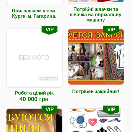
Потрібні швачки та
Приглашаем швеи.
швачка на обрізальну
Куртк. м. Гагарина.
машину
VIP
VIP
Потрібен закрійник!
Робота цілий рік
40 000 грн
VIP
VIP