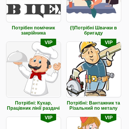
Потрібен помічник
(!)Потрібні Швачки в
закрійника
бригаду
VIP
VIP
Потрібні: Кухар,
Потрібні: Вантажник та
Працівник лінії раздачі
Різальний по металу
VIP
VIP