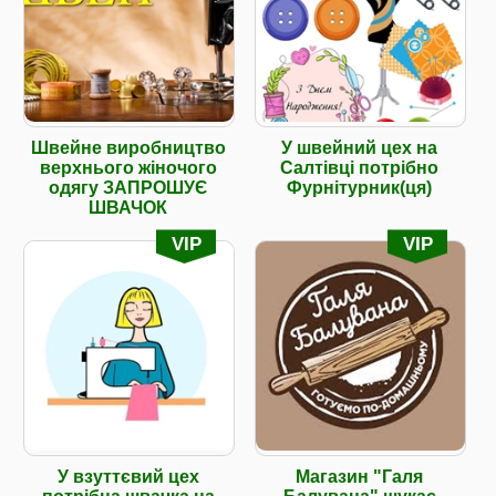
Швейне виробництво
У швейний цех на
верхнього жіночого
Салтівці потрібно
одягу ЗАПРОШУЄ
Фурнітурник(ця)
ШВАЧОК
VIP
VIP
У взуттєвий цех
Магазин "Галя