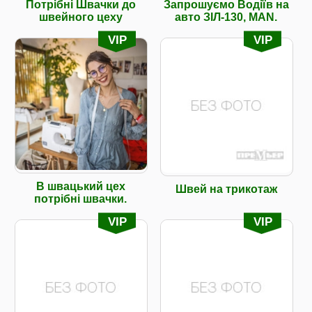
Потрібні Швачки до
Запрошуємо Водiїв на
швейного цеху
авто ЗIЛ-130, MAN.
VIP
VIP
В швацький цех
Швей на трикотаж
потрібні швачки.
VIP
VIP