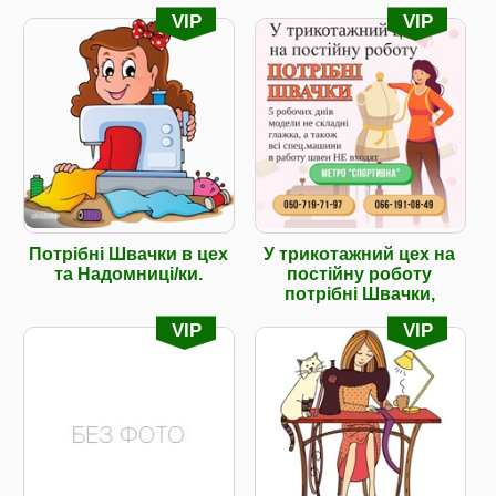
VIP
VIP
Потрібні Швачки в цех
У трикотажний цех на
та Надомниці/ки.
постійну роботу
потрібні Швачки,
VIP
VIP