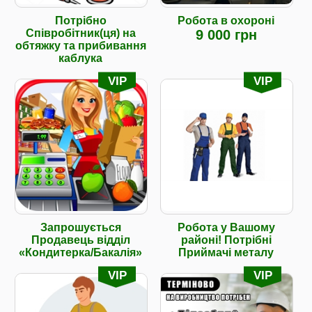
Потрібно
Робота в охороні
Співробітник(ця) на
9 000 грн
обтяжку та прибивання
каблука
VIP
VIP
Запрошується
Робота у Вашому
Продавець відділ
районі! Потрібні
«Кондитерка/Бакалія»
Приймачі металу
VIP
VIP