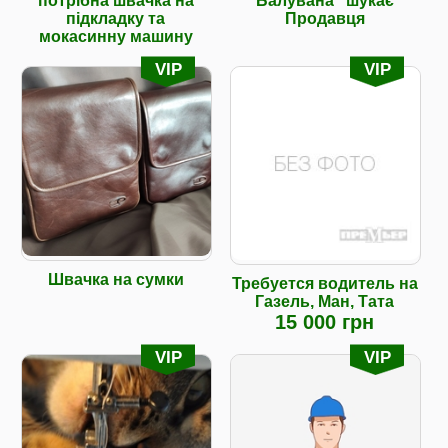
потрібна швачка на
Балувана" шукає
підкладку та
Продавця
мокасинну машину
VIP
VIP
Швачка на сумки
Требуется водитель на
Газель, Ман, Тата
15 000 грн
VIP
VIP