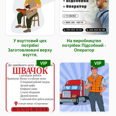
У взуттєвий цех
На виробництво
потрібні
потрібен Підсобний -
Заготовлювачі верху
Оператор
взуття,
VIP
VIP