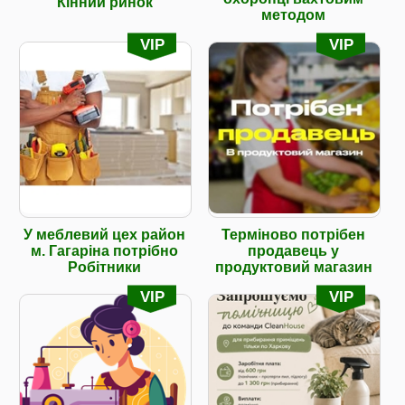
Кінний ринок
методом
VIP
VIP
У меблевий цех район
Терміново потрібен
м. Гагаріна потрібно
продавець у
Робітники
продуктовий магазин
VIP
VIP