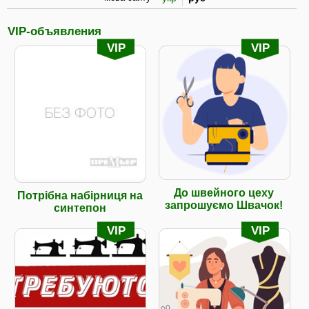
VIP-объявления
VIP
VIP
До швейного цеху
Потрібна набірниця на
запрошуємо Швачок!
синтепон
VIP
VIP