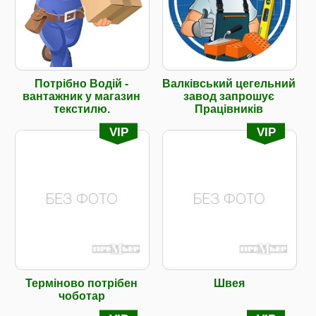
Потрібно Водій -
Валківський цегельний
вантажник у магазин
завод запрошує
текстилю.
Працівників
VIP
VIP
Терміново потрібен
Швея
чоботар