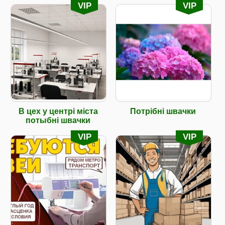
VIP
VIP
В цех у центрі міста
Потрібні швачки
потыбні швачки
VIP
VIP