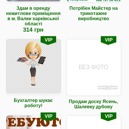
Здам в оренду
Потрібен Майстер на
нежитлове приміщення
трикотажне
в м. Валки харківської
виробництво
області
314 грн
VIP
VIP
Бухгалтер шукає
Продам доску Ясень,
роботу!
Шалевку дубову
VIP
VIP