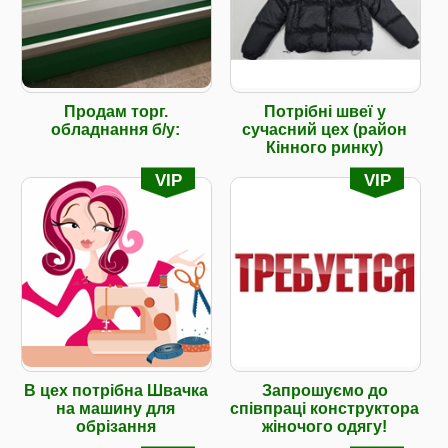
Продам торг.
Потрібні швеї у
обладнання б/у:
сучасний цех (район
Кінного ринку)
VIP
VIP
В цех потрібна Швачка
Запрошуємо до
на машину для
співпраці конструктора
обрізання
жіночого одягу!