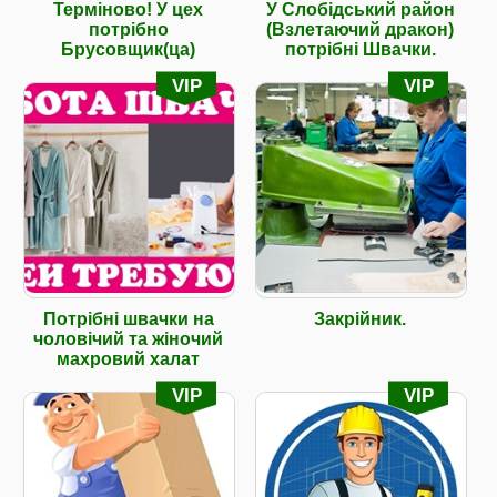
Терміново! У цех
У Слобідський район
потрібно
(Взлетаючий дракон)
Брусовщик(ца)
потрібні Швачки.
VIP
VIP
Потрібні швачки на
Закрійник.
чоловічий та жіночий
махровий халат
VIP
VIP