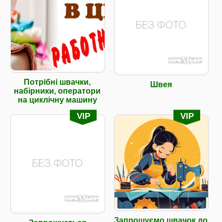
Потрібні швачки,
Швея
набірники, оператори
на циклічну машину
VIP
VIP
Запрошуємо швачок до