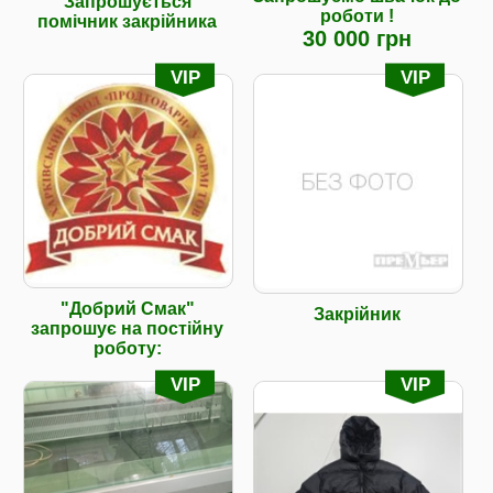
Запрошується
роботи !
помічник закрійника
30 000 грн
VIP
VIP
"Добрий Смак"
Закрійник
запрошує на постійну
роботу:
VIP
VIP