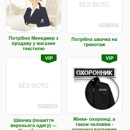
Потрібно Менеджер з
Потрібна швачка на
продажу у магазин
трикотаж
текстилю
VIP
VIP
Жінки- охоронці, а
Швачка (пошиття
також чоловіки -
верхнього одягу) —
охоронці вахтовим