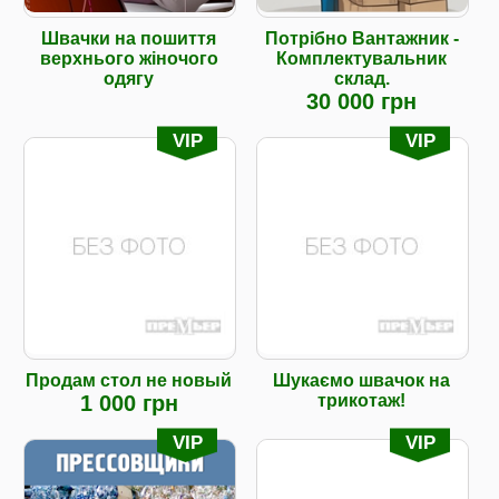
Швачки на пошиття
Потрібно Вантажник -
верхнього жіночого
Комплектувальник
одягу
склад.
30 000 грн
VIP
VIP
Продам стол не новый
Шукаємо швачок на
1 000 грн
трикотаж!
VIP
VIP