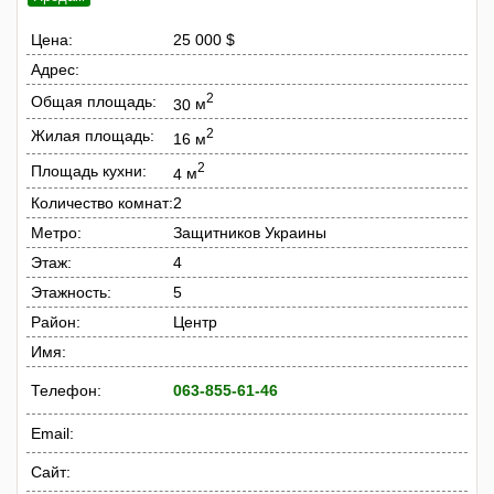
Цена:
25 000 $
Адрес:
2
Общая площадь:
30
м
2
Жилая площадь:
16
м
2
Площадь кухни:
4
м
Количество комнат:
2
Метро:
Защитников Украины
Этаж:
4
Этажность:
5
Район:
Центр
Имя:
Телефон:
063-855-61-46
Email:
Сайт: