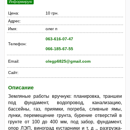
Информирую
Цена:
10 грн.
Адрес:
Имя:
олег п
063-616-07-47
Телефон:
066-185-67-55
Email:
olegp6825@gmail.com
Сайт:
Описание
Земляные работы вручную: планировка, траншеи
под фундамент, водопровод, канализацию,
бассейны, газ, приямки, погреба, сливные ямы,
лунки, перемещение грунта, бурение отверстий в
грунте от 100 до 400 мм, под забор, фундамент,
опор ЛЭП, виноград кустарники и т, д ,, разгрузка-