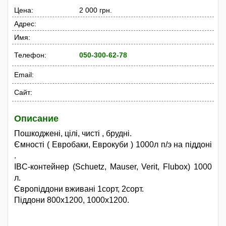
Цена:
2 000 грн.
Адрес:
Имя:
Телефон:
050-300-62-78
Email:
Сайт:
Описание
Пошкоджені, цілі, чисті , брудні.
Ємності ( Евробаки, Еврокуби ) 1000л п/э на піддоні
.
IBC-контейнер (Schuetz, Mauser, Verit, Flubox) 1000
л.
Європіддони вживані 1сорт, 2сорт.
Піддони 800х1200, 1000х1200.