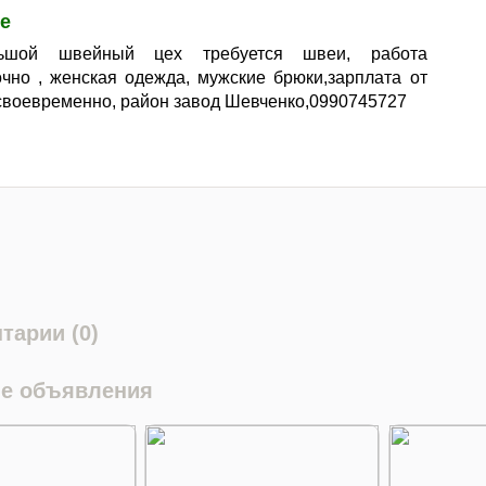
е
ьшой швейный цех требуется швеи, работа
очно , женская одежда, мужские брюки,зарплата от
 своевременно, район завод Шевченко,0990745727
тарии (0)
е объявления