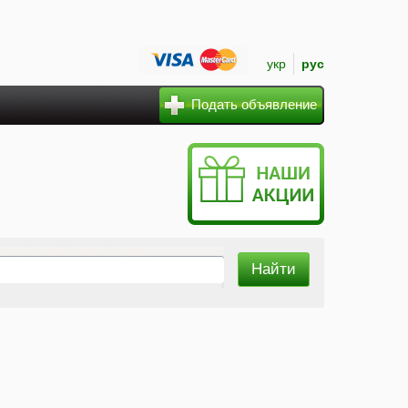
укр
рус
Подать объявление