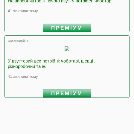
На виробництво жіночого взуття потрібен чоботар
41 хвилина тому
ПРЕМІУМ
Фотографій: 1
У взуттєвий цех потрібні: чоботарі, шевці ,
різноробочий та ін.
41 хвилина тому
ПРЕМІУМ