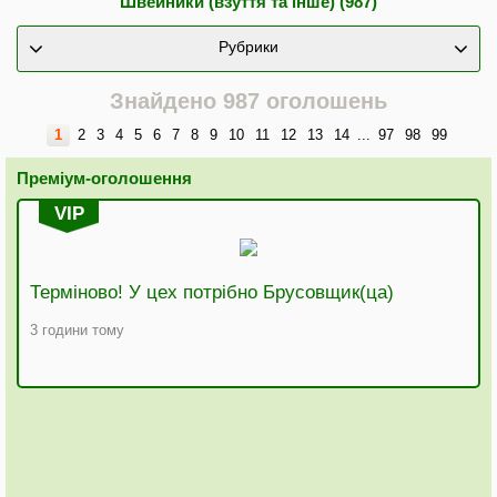
Швейники (взуття та інше) (987)
Рубрики
Знайдено 987 оголошень
1
2
3
4
5
6
7
8
9
10
11
12
13
14
...
97
98
99
Преміум-оголошення
VIP
Терміново! У цех потрібно Брусовщик(ца)
3 години тому