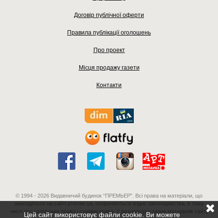
Договір публічної оферти
Правила публікації оголошень
Про проект
Місця продажу газети
Контакти
© 1994 - 2026 Видавничий будинок “ПРЕМЬЕР”. Всі права на матеріали, що
знаходяться на сайті premier.ua, охороняються згідно законодавства, в тому
числі про авторське право і суміжні права. У разі використання матеріалів сайту
Цей сайт використовує файли cookie. Ви можете