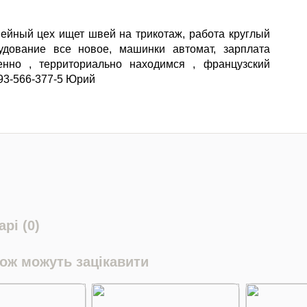
йный цех ищет швей на трикотаж, работа круглый
рудование все новое, машинки автомат, зарплата
енно , территориально находимся , французский
93-566-377-5 Юрий
рі (0)
кож можуть зацікавити