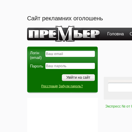
Сайт рекламних оголошень
Головна
О
Логін
(email)
Пароль
Реєстрація
Забули пароль?
Экспресс № от 