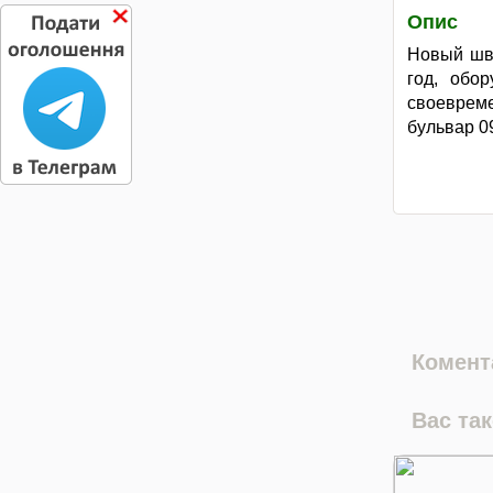
Опис
Новый шве
год, обо
своеврем
бульвар 0
Комента
Вас та