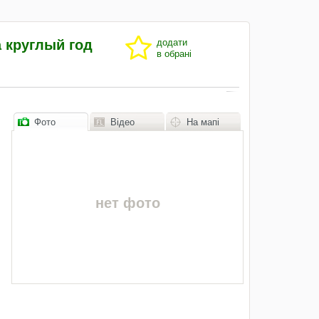
 круглый год
додати
в обрані
Фото
Відео
На мапі
нет фото