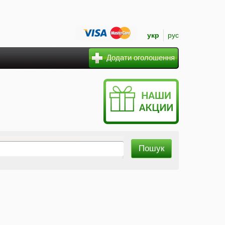
укр
рус
Додати оголошення