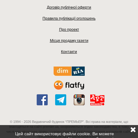
Договір публічної оферти
Правила публікації оголошень
Про проект
Місця продажу газети
Контакти
© 1994 - 2026 Видавничий будинок “ПРЕМЬЕР”. Всі права на матеріали, що
знаходяться на сайті premier.ua, охороняються згідно законодавства, в тому
числі про авторське право і суміжні права. У разі використання матеріалів сайту
Цей сайт використовує файли cookie. Ви можете
гіперпосилання на джерело обов'язкове.