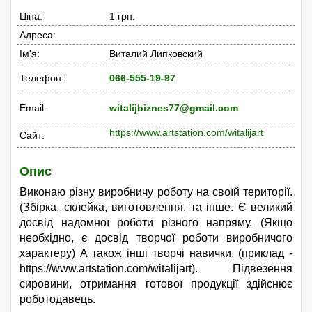
Ціна:
1 грн.
Адреса:
Ім'я:
Виталий Липковский
Телефон:
066-555-19-97
Email:
witalijbiznes77@gmail.com
https://www.artstation.com/witalijart
Сайт:
Опис
Виконаю різну виробничу роботу на своїй території.
(Збірка, склейка, виготовлення, та інше. Є великий
досвід надомної роботи різного напряму. (Якщо
необхідно, є досвід творчої роботи виробничого
характеру) А також інші творчі навички, (приклад -
https://www.artstation.com/witalijart). Підвезення
сировини, отримання готової продукції здійснює
роботодавець.