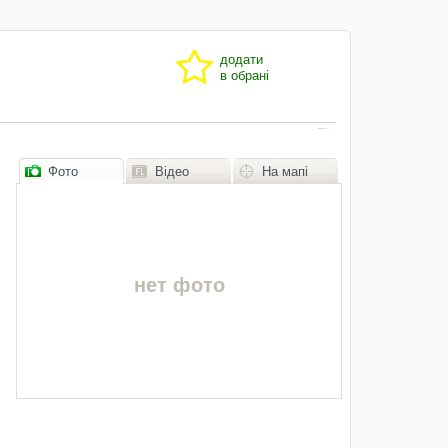
додати
в обрані
Фото
Відео
На мапі
нет фото