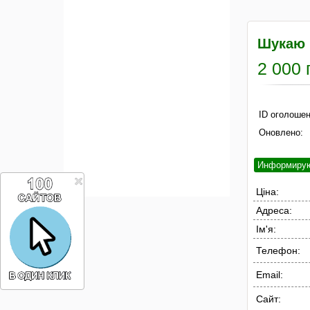
Шукаю р
2 000 
ID оголошен
Оновлено:
Информиру
Ціна:
Адреса:
Ім'я:
Телефон:
Email:
Сайт: