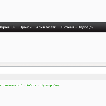
брані (0)
Прайси
Архів газети
Питання - Відповідь
 приватних осіб
Робота
Шукаю роботу