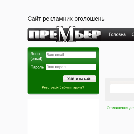
Сайт рекламних оголошень
Головна
О
Логін
(email)
Пароль
Реєстрація
Забули пароль?
Оголошення для