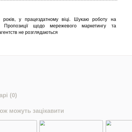
9 років, у працездатному віці. Шукаю роботу на
и. Пропозиції щодо мережевого маркетингу та
гентств не розглядаються
рі (0)
кож можуть зацікавити