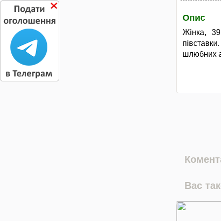
Опис
Жінка, 3
півставк
шлюбних а
Комента
Вас та