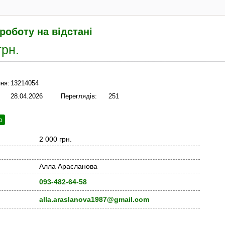
оботу на відстані
грн.
ня:
13214054
28.04.2026
Переглядів:
251
ю
2 000 грн.
Алла Арасланова
093-482-64-58
alla.araslanova1987@gmail.com