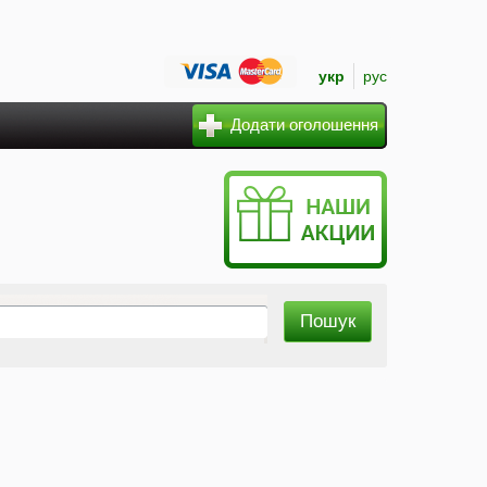
укр
рус
Додати оголошення